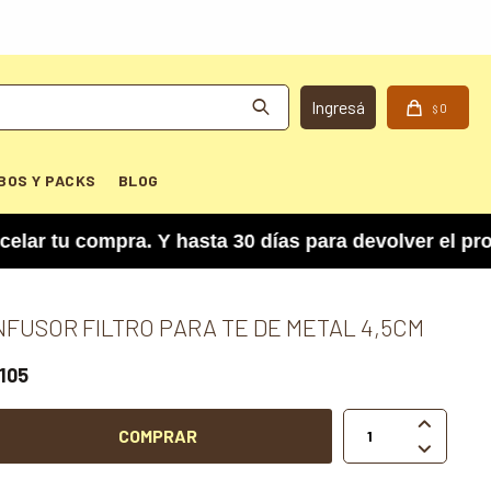
0
$
BOS Y PACKS
BLOG
u compra. Y hasta 30 días para devolver el produ
NFUSOR FILTRO PARA TE DE METAL 4,5CM
105

COMPRAR
