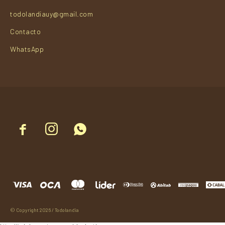
todolandiauy@gmail.com
Contacto
WhatsApp



© Copyright 2026 / Todolandia