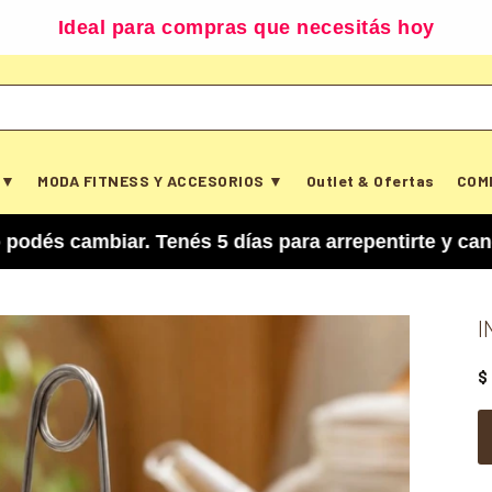
Ideal para compras que necesitás hoy
 ▼
MODA FITNESS Y ACCESORIOS ▼
Outlet & Ofertas
COM
biar. Tenés 5 días para arrepentirte y cancelar t
I
$