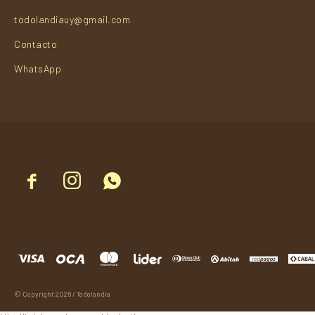
todolandiauy@gmail.com
Contacto
WhatsApp



© Copyright 2026 / Todolandia