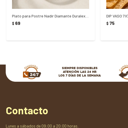
Plato para Postre Nadir Diamante Duralex Transparente 19cm
DIP VASO 7
69
75
$
$
Contacto
Lunes a sábados de 09:00 a 20:00 horas.