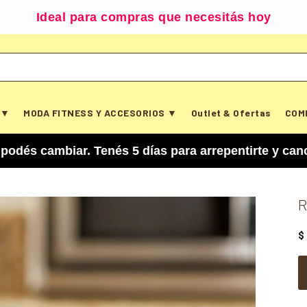
Ideal para compras que necesitás hoy
 ▼
MODA FITNESS Y ACCESORIOS ▼
Outlet & Ofertas
COM
iar. Tenés 5 días para arrepentirte y cancelar t
R
$