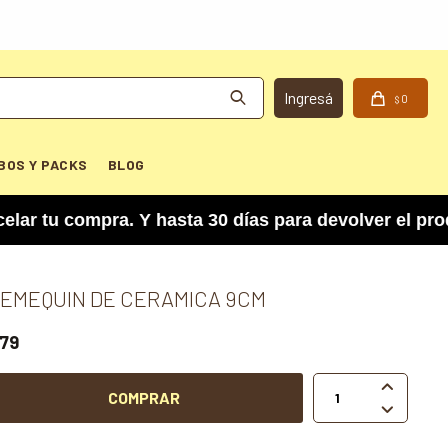
0
$
BOS Y PACKS
BLOG
u compra. Y hasta 30 días para devolver el produc
EMEQUIN DE CERAMICA 9CM
79

COMPRAR
