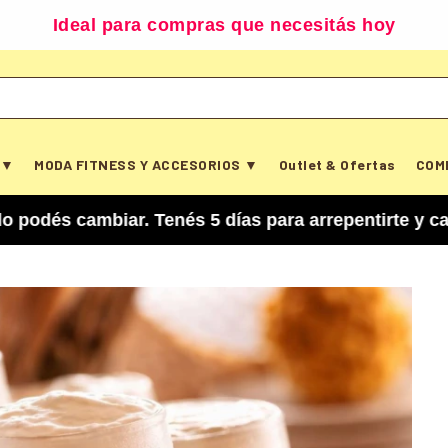
Ideal para compras que necesitás hoy
 ▼
MODA FITNESS Y ACCESORIOS ▼
Outlet & Ofertas
COM
iar. Tenés 5 días para arrepentirte y cancelar t