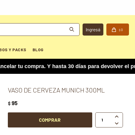
0
$
BOS Y PACKS
BLOG
u compra. Y hasta 30 días para devolver el produ
VASO DE CERVEZA MUNICH 300ML
95
$

COMPRAR
