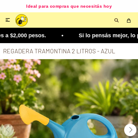
Ideal para compras que necesitás hoy

a $2,000 pesos. • Si lo pensás mejor, lo podés c
REGADERA TRAMONTINA 2 LITROS - AZUL