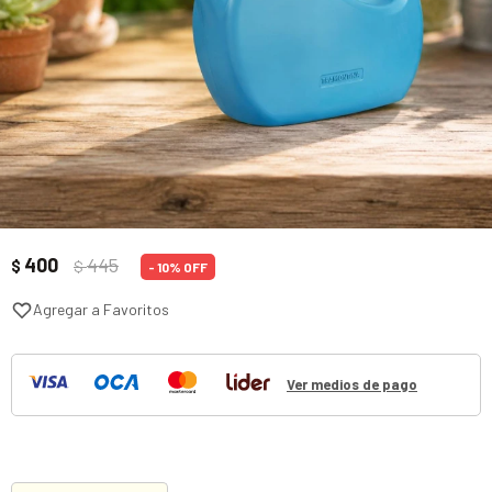
400
445
$
$
10
Ver medios de pago