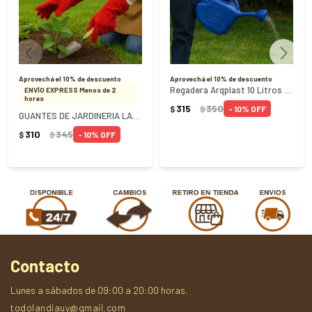
Aprovechá el 10% de descuento
Aprovechá el 10% de descuento
Regadera Arqplast 10 Litros REF 25157
ENVÍO EXPRESS Menos de 2
horas
315
350
10
$
$
GUANTES DE JARDINERIA LARGO DE CUERO - Rojo
310
345
10
$
$
Contacto
Lunes a sábados de 09:00 a 20:00 horas.
todolandiauy@gmail.com