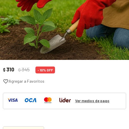
310
345
$
$
10
Ver medios de pago