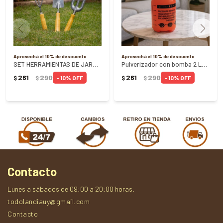
Aprovechá el 10% de descuento
Aprovechá el 10% de descuento
SET HERRAMIENTAS DE JARDIN X 3 PIEZAS
Pulverizador con bomba 2 Lts - NARANJA
261
290
261
290
10
10
$
$
$
$
Contacto
Lunes a sábados de 09:00 a 20:00 horas.
todolandiauy@gmail.com
Contacto