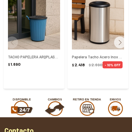
TACHO PAPELERA ARQPLAST 100 LITROS COLOR 54X64CM
Papelera Tacho Acero Inox Basculante Tramontina 40Lts - PLATEADO
1.690
2.418
2.690
$
10
$
$
Contacto