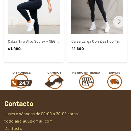
Calza Tiro Alto Suplex - NEGRO
Calza Larga Con Elastico Tiro Alto Train Elastic V Fila - NEGRO
1.490
1.690
$
$
Contacto
Lunes a sábados de 09:00 a 20:00 horas.
todolandiauy@gmail.com
Contacto