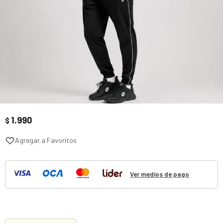
1.990
$
Ver medios de pago