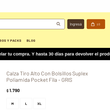
0
$
BOS Y PACKS
BLOG
 compra. Y hasta 30 días para devolver el produc
Calza Tiro Alto Con Bolsillos Suplex
Poliamida Pocket Fila - GRIS
1.790
$
M
L
XL