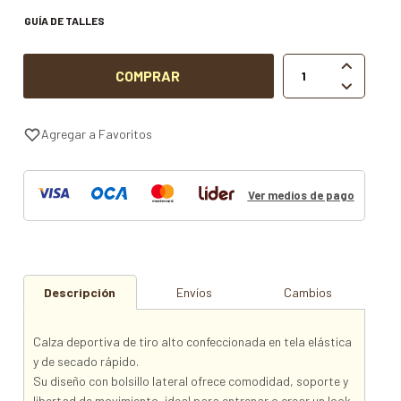
GUÍA DE TALLES

COMPRAR

Ver medios de pago
Descripción
Envíos
Cambios
Calza deportiva de tiro alto confeccionada en tela elástica
y de secado rápido.
Su diseño con bolsillo lateral ofrece comodidad, soporte y
libertad de movimiento, ideal para entrenar o crear un look