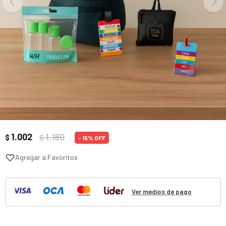
1.002
1.180
$
$
15
Ver medios de pago