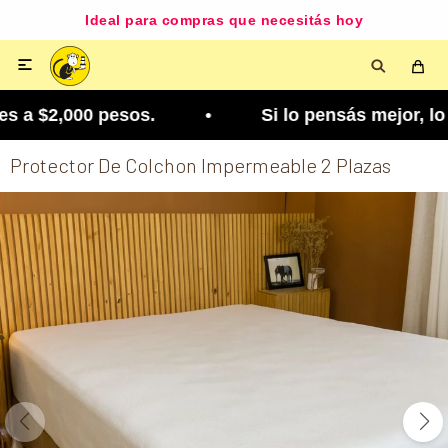
Ideal para compras que necesitás hoy

 a $2,000 pesos. • Si lo pensás mejor, lo podés 
Protector De Colchon Impermeable 2 Plazas