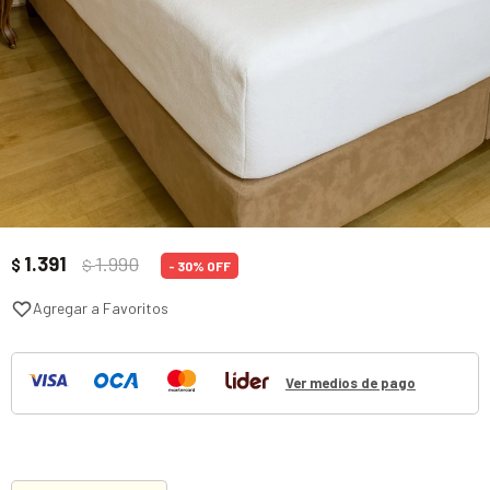
1.391
1.990
$
$
30
Ver medios de pago