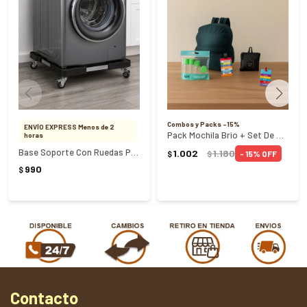
Combos y Packs -15%
ENVÍO EXPRESS Menos de 2
Pack Mochila Brio + Set De Potes De Viaje + Porta Documentos
horas
Base Soporte Con Ruedas Para Electrodomésticos
1.002
1.180
15
$
$
990
$
Contacto