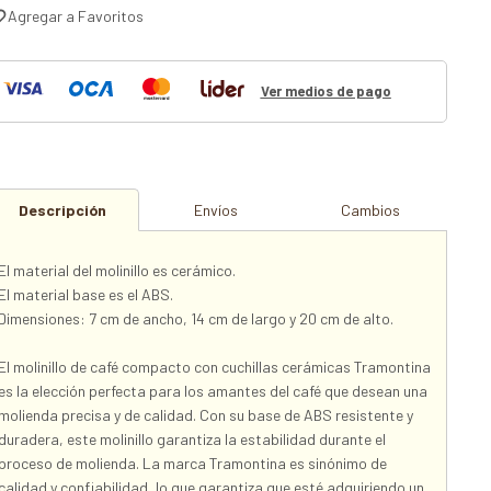
Ver medios de pago
Descripción
Envíos
Cambios
El material del molinillo es cerámico.
El material base es el ABS.
Dimensiones: 7 cm de ancho, 14 cm de largo y 20 cm de alto.
El molinillo de café compacto con cuchillas cerámicas Tramontina
es la elección perfecta para los amantes del café que desean una
molienda precisa y de calidad. Con su base de ABS resistente y
duradera, este molinillo garantiza la estabilidad durante el
proceso de molienda. La marca Tramontina es sinónimo de
calidad y confiabilidad, lo que garantiza que esté adquiriendo un