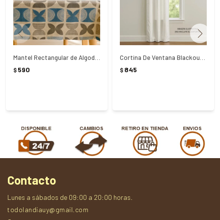
Mantel Rectangular de Algodon 180x140Cm
Cortina De Ventana Blackout 150x135Cm Blanco
590
845
$
$
Contacto
Lunes a sábados de 09:00 a 20:00 horas.
todolandiauy@gmail.com