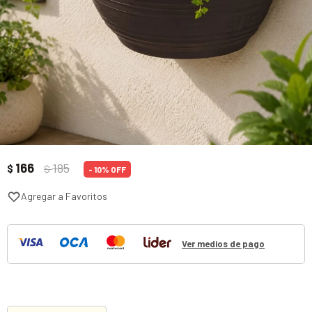
166
185
$
$
10
Ver medios de pago