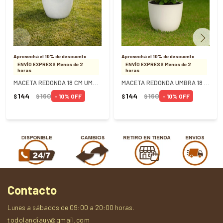
Aprovechá el 10% de descuento
Aprovechá el 10% de descuento
ENVÍO EXPRESS Menos de 2
ENVÍO EXPRESS Menos de 2
horas
horas
MACETA REDONDA 18 CM UMBRA GRIS PIEDRA - GRIS
MACETA REDONDA UMBRA 18 CM - Blanco
144
160
144
160
10
10
$
$
$
$
Contacto
Lunes a sábados de 09:00 a 20:00 horas.
todolandiauy@gmail.com