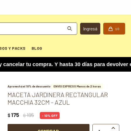
0
$
BOS Y PACKS
BLOG
ar tu compra. Y hasta 30 días para devolver el p
Aprovechá el 10% de descuento
ENVÍO EXPRESS Menos de 2 horas
MACETA JARDINERA RECTANGULAR
MACCHIA 32CM - AZUL
175
195
$
$
10
