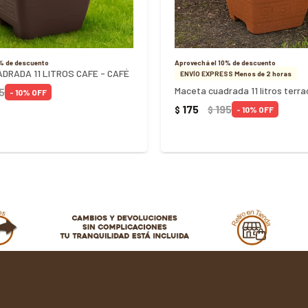
0% de descuento
Aprovechá el 10% de descuento
DRADA 11 LITROS CAFE - CAFÉ
ENVÍO EXPRESS Menos de 2 horas
5
10
175
195
$
$
10