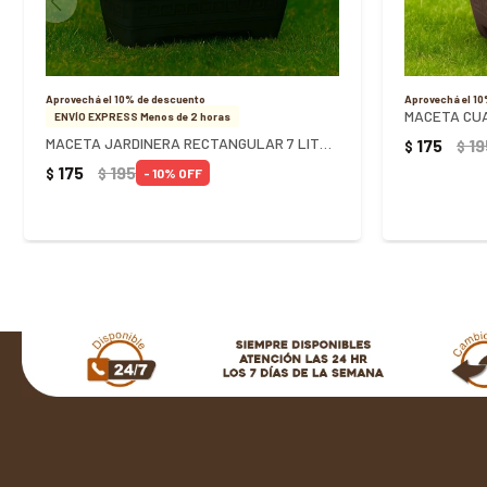
Aprovechá el 10% de descuento
Aprovechá el 1
MACETA CUA
ENVÍO EXPRESS Menos de 2 horas
MACETA JARDINERA RECTANGULAR 7 LITROS NEGRA - NEGRO
175
19
$
$
175
195
$
$
10