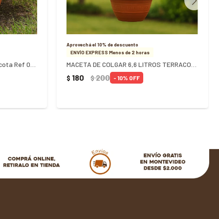
Aprovechá el 10% de descuento
ENVÍO EXPRESS Menos de 2 horas
Maceta cuadrada 11 litros terracota Ref 0217 - TERRACOTA
MACETA DE COLGAR 6,6 LITROS TERRACOTA REF 0139 - TERRACOTA
180
200
$
$
10