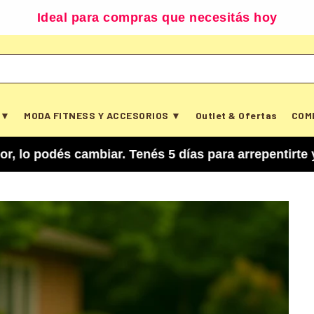
Ideal para compras que necesitás hoy
 ▼
MODA FITNESS Y ACCESORIOS ▼
Outlet & Ofertas
COM
 cambiar. Tenés 5 días para arrepentirte y cancel