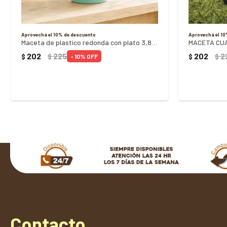
Aprovechá el 10% de descuento
Aprovechá el 1
Maceta de plastico redonda con plato 3,8 litros Verde
MACETA CU
202
225
202
2
$
$
$
$
10
Contacto