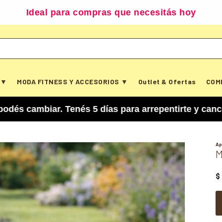
Ideal para compras que necesitás hoy
 ▼
MODA FITNESS Y ACCESORIOS ▼
Outlet & Ofertas
COM
ar. Tenés 5 días para arrepentirte y cancelar tu
Ap
M
$