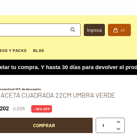
0
$
BOS Y PACKS
BLOG
 compra. Y hasta 30 días para devolver el product
rovechá el 10% de descuento
ACETA CUADRADA 22CM UMBRA VERDE
202
225
$
10

COMPRAR
