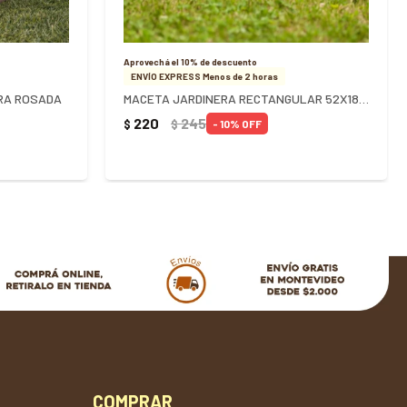
Aprovechá el 10% de descuento
ENVÍO EXPRESS Menos de 2 horas
RA ROSADA
MACETA JARDINERA RECTANGULAR 52X18X14CM - TERRACOTA
220
245
$
$
10
COMPRAR