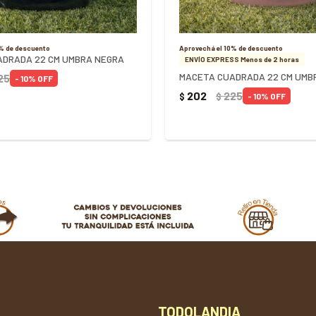
0% de descuento
Aprovechá el 10% de descuento
ADRADA 22 CM UMBRA NEGRA
ENVÍO EXPRESS Menos de 2 horas
MACETA CUADRADA 22 CM UMB
25
10
202
225
$
$
10
TODOLANDIA