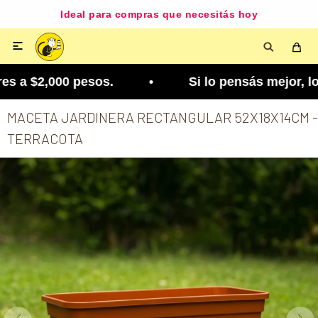
Ideal para compras que necesitás hoy

 a $2,000 pesos. • Si lo pensás mejor, lo podés 
MACETA JARDINERA RECTANGULAR 52X18X14CM -
TERRACOTA