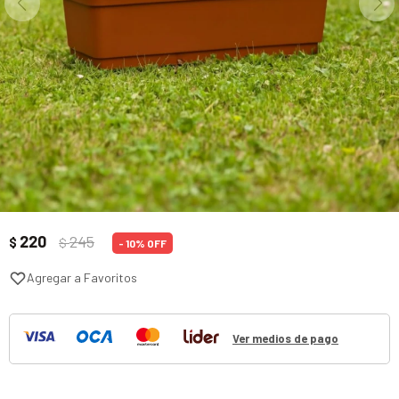
220
245
$
$
10
Ver medios de pago