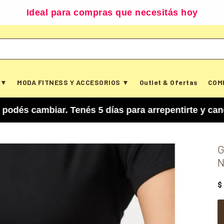
Ideal para compras que necesitás hoy
 ▼
MODA FITNESS Y ACCESORIOS ▼
Outlet & Ofertas
COM
iar. Tenés 5 días para arrepentirte y cancelar t
G
$