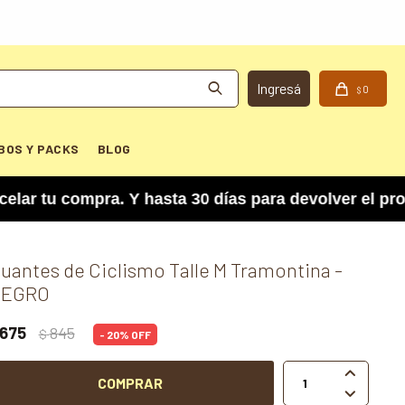
0
$
BOS Y PACKS
BLOG
u compra. Y hasta 30 días para devolver el produc
uantes de Ciclismo Talle M Tramontina -
NEGRO
675
845
$
20

COMPRAR
