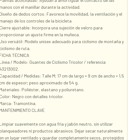
Palmas acolchadas: Ayudan a amortiguar el contacto de las
manos con el manillar durante la actividad.
Diseño de dedos cortos: Favorece la movilidad, la ventilación y el
manejo de los controles de la bicicleta.
Cierre ajustable: Incorpora una sujeción de velcro para
proporcionar un ajuste firme en la muñeca.
Uso versátil: Modelo unisex adecuado para ciclismo de montaña y
ciclismo de ruta.
FICHA TÉCNICA
Línea / Modelo: Guantes de Ciclismo Tricolor / referencia
43213002.
Capacidad / Medidas: Talle M; 17 cm de largo × 9 cm de ancho × 1,5
cm de espesor; peso aproximado de 54 g.
Materiales: Poliéster, elastano y poliuretano.
Color: Negro con detalles tricolor.
Marca: Tramontina.
MANTENIMIENTO CLAVE
Limpiar suavemente con agua fría y jabón neutro, sin utilizar
blanqueadores ni productos abrasivos. Dejar secar naturalmente
en un lugar ventilado y guardar completamente secos, protegidos