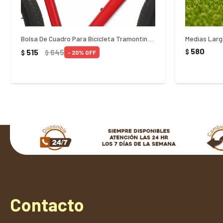
Bolsa De Cuadro Para Bicicleta Tramontina - NEGRO
Medias Larg
580
515
645
$
$
$
20
Contacto