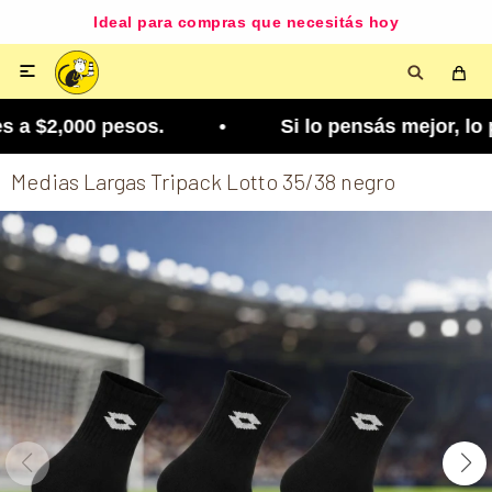
Ideal para compras que necesitás hoy

a $2,000 pesos. • Si lo pensás mejor, lo podés c
Medias Largas Tripack Lotto 35/38 negro