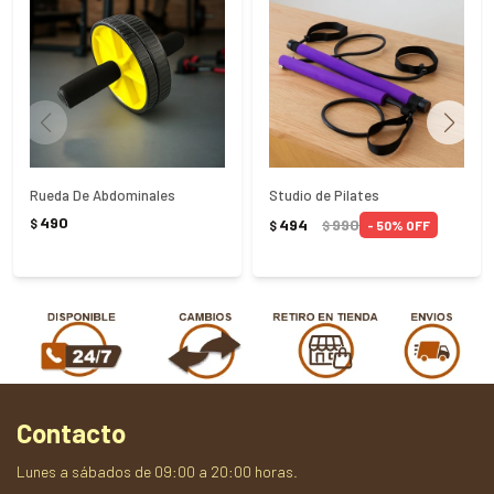
Rueda De Abdominales
Studio de Pilates
490
494
990
$
50
$
$
Contacto
Lunes a sábados de 09:00 a 20:00 horas.