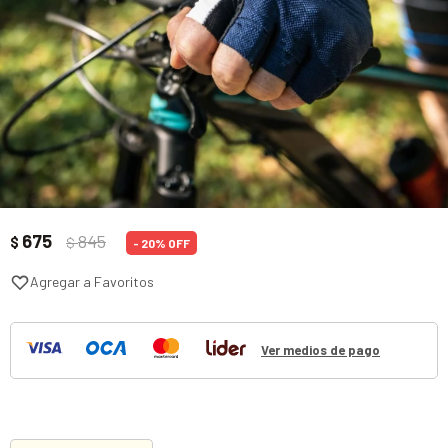
675
845
$
$
20
Ver medios de pago