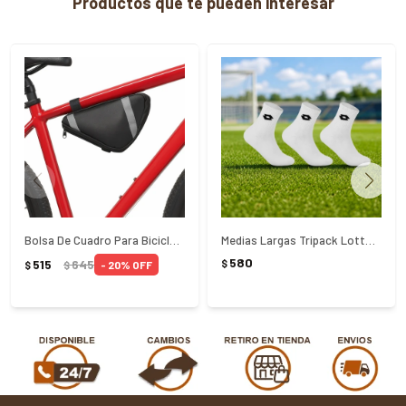
Productos que te pueden interesar
Bolsa De Cuadro Para Bicicleta Tramontina - NEGRO
Medias Largas Tripack Lotto 35/38 Blanco
580
515
645
$
20
$
$