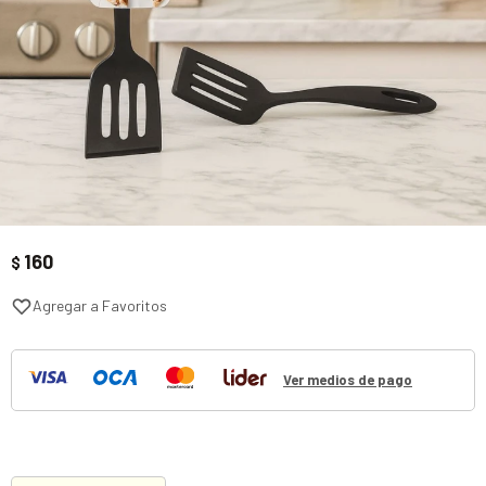
160
$
Ver medios de pago