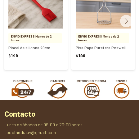
ENVÍO EXPRESS Menos de 2
ENVÍO EXPRESS Menos de 2
horas
horas
Pincel de silicona 20cm
Pisa Papa Puretera Roswell
149
149
$
$
Contacto
Lunes a sábados de 09:00 a 20:00 horas.
todolandiauy@gmail.com