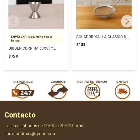
COLADOR MALLA CLASICO 8CM CORRINA
ENVÍO EXPRESS Menos de 2
horas
139
$
JIGGER CORRINA 30X60ML
120
$
Contacto
Lunes a sábados de 09:00 a 20:00 horas.
todolandiauy@gmail.com