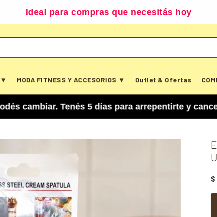
Ideal para compras que necesitás hoy
 ▼
MODA FITNESS Y ACCESORIOS ▼
Outlet & Ofertas
COM
ar. Tenés 5 días para arrepentirte y cancelar tu 
E
U
$