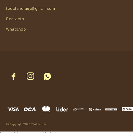
todolandiauy@gmail.com
Contacto
WhatsApp



© Copyright 2026 / Todolandia