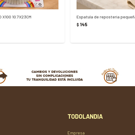
O X100 10.7X23CM
145
$
TODOLANDIA
Empresa