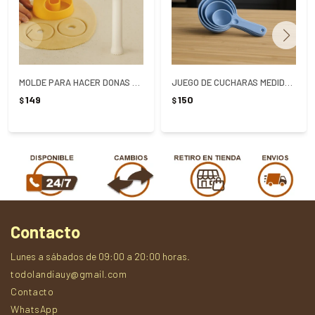
MOLDE PARA HACER DONAS 8X8CM
JUEGO DE CUCHARAS MEDIDORAS X 6 UNIDADES
149
150
$
$
Contacto
Lunes a sábados de 09:00 a 20:00 horas.
todolandiauy@gmail.com
Contacto
WhatsApp