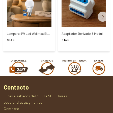
Lampara 9W Led Wellmax Blanca Fria
Adaptador Derivado 3 Modulares
149
149
$
$
Contacto
Lunes a sábados de 09:00 a 20:00 horas.
todolandiauy@gmail.com
Contacto