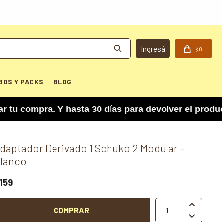
0
$
BOS Y PACKS
BLOG
compra. Y hasta 30 días para devolver el producto
daptador Derivado 1 Schuko 2 Modular -
lanco
159

COMPRAR
