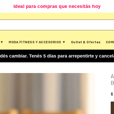
Ideal para compras que necesitás hoy
 ▼
MODA FITNESS Y ACCESORIOS ▼
Outlet & Ofertas
COM
r. Tenés 5 días para arrepentirte y cancelar tu 
A
B
$