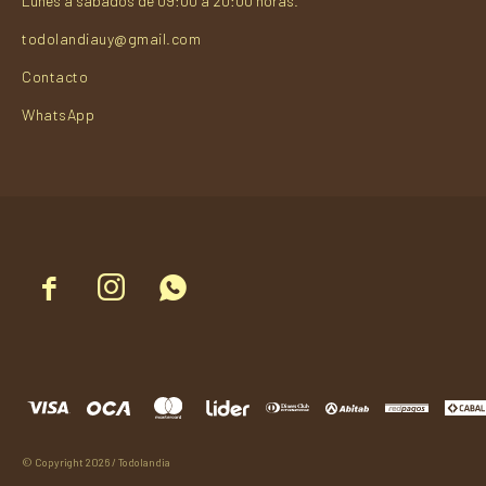
Lunes a sábados de 09:00 a 20:00 horas.
todolandiauy@gmail.com
Contacto
WhatsApp



© Copyright 2026 / Todolandia