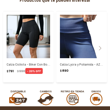
Productos que te pueden interesar
Calza Ciclista - Biker Con Bolsillos Suplex - NEGRO
Calza Lycra y Poliamida - AZUL
890
791
990
$
20
$
$