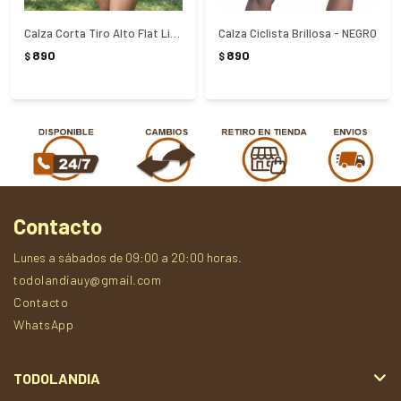
Calza Corta Tiro Alto Flat Life Fila - NEGRO
Calza Ciclista Brillosa - NEGRO
890
890
$
$
Contacto
Lunes a sábados de 09:00 a 20:00 horas.
todolandiauy@gmail.com
Contacto
WhatsApp
TODOLANDIA