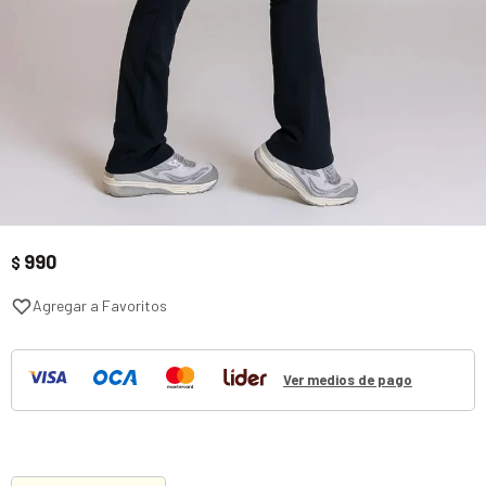
990
$
Ver medios de pago