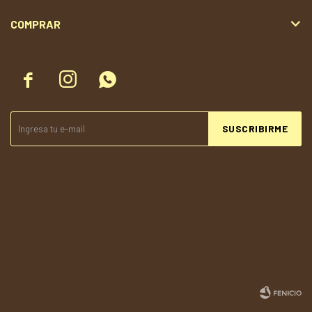
COMPRAR



SUSCRIBIRME
© Copyright 2026 / Todolandia