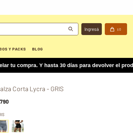
0
$
BOS Y PACKS
BLOG
 compra. Y hasta 30 días para devolver el produc
alza Corta Lycra - GRIS
790
RIS