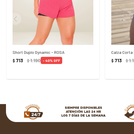
Short Duplo Dynamic - ROSA
Calza Corta 
713
1.190
713
1.
$
$
$
$
40