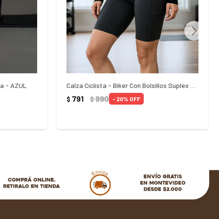
da - AZUL
Calza Ciclista - Biker Con Bolsillos Suplex - NEGRO
791
990
$
$
20