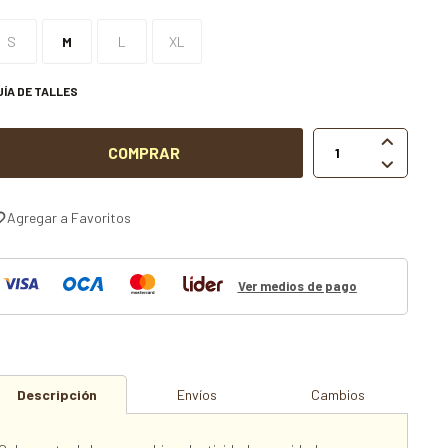
S
M
L
XL
UÍA DE TALLES

COMPRAR

Ver medios de pago
Descripción
Envíos
Cambios