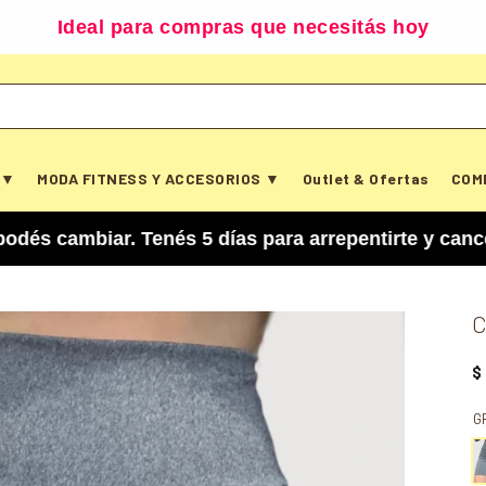
Ideal para compras que necesitás hoy
 ▼
MODA FITNESS Y ACCESORIOS ▼
Outlet & Ofertas
COM
iar. Tenés 5 días para arrepentirte y cancelar tu
C
$
G