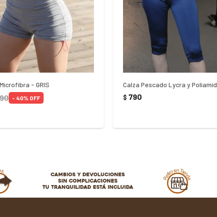
Microfibra - GRIS
Calza Pescado Lycra y Poliami
790
190
$
40