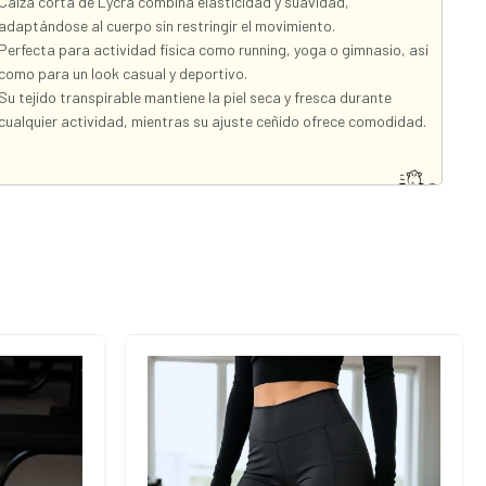
Calza corta de Lycra combina elasticidad y suavidad,
adaptándose al cuerpo sin restringir el movimiento.
Perfecta para actividad física como running, yoga o gimnasio, así
como para un look casual y deportivo.
Su tejido transpirable mantiene la piel seca y fresca durante
cualquier actividad, mientras su ajuste ceñido ofrece comodidad.