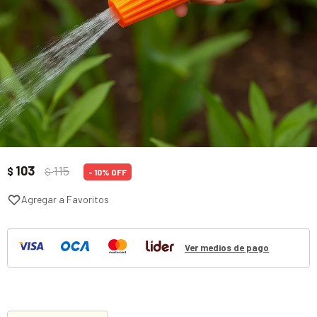
103
115
$
$
10
Ver medios de pago