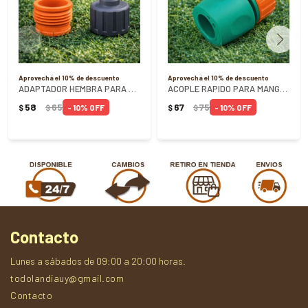
Aprovechá el 10% de descuento
Aprovechá el 10% de descuento
ADAPTADOR HEMBRA PARA GRIFOS ROSCA 3/4 TRAMONTINA
ACOPLE RAPIDO PARA MANGUERA 1/2 TRAMONTINA
58
65
67
75
10
10
$
$
$
$
Contacto
Lunes a sábados de 09:00 a 20:00 horas.
todolandiauy@gmail.com
Contacto