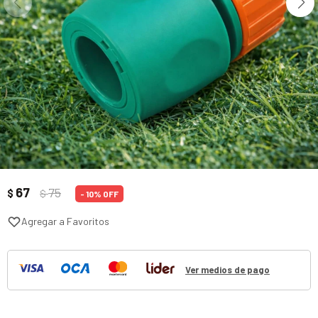
67
75
$
$
10
Ver medios de pago