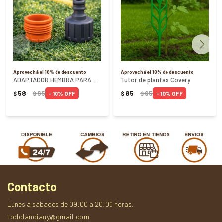
Aprovechá el 10% de descuento
Aprovechá el 10% de descuento
ADAPTADOR HEMBRA PARA GRIFOS ROSCA 3/4 TRAMONTINA
Tutor de plantas Covery
58
65
85
95
10
10
$
$
$
$
Contacto
Lunes a sábados de 09:00 a 20:00 horas.
todolandiauy@gmail.com