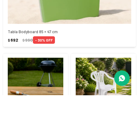
Tabla Bodyboard 85 × 47 cm
692
990
30
$
$
Silla Bela Vista con Apoyabrazos Mor Blanca - Blanco
ENVÍO EXPRESS Menos de 2
horas
690
$
Espetón Simple 48 cm - PLATEADO