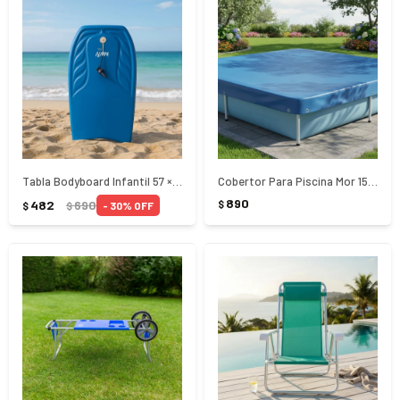
Tabla Bodyboard Infantil 57 × 35 cm Mor
Cobertor Para Piscina Mor 1500/2000 Litros
890
482
690
$
30
$
$