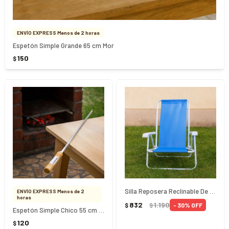
ENVÍO EXPRESS Menos de 2 horas
Espetón Simple Grande 65 cm Mor
150
$
Silla Reposera Reclinable De Acero 4 Posiciones - AZUL
ENVÍO EXPRESS Menos de 2
horas
832
1.190
30
$
$
Espetón Simple Chico 55 cm Mor
120
$