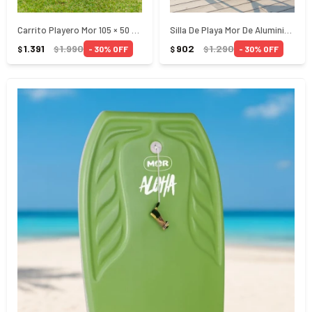
Carrito Playero Mor 105 × 50 × 45 cm
Silla De Playa Mor De Aluminio Verde 8 Posiciones
1.391
1.990
902
1.290
30
30
$
$
$
$