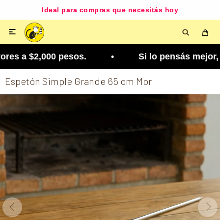
Ideal para compras que necesitás hoy

es a $2,000 pesos. • Si lo pensás mejor, lo podé
Espetón Simple Grande 65 cm Mor