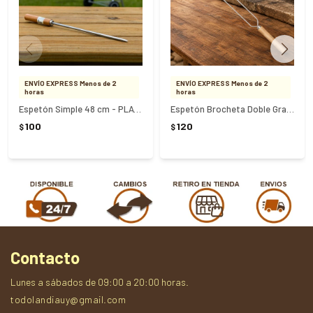
ENVÍO EXPRESS Menos de 2
ENVÍO EXPRESS Menos de 2
horas
horas
Espetón Simple 48 cm - PLATEADO
Espetón Brocheta Doble Grande 65 cm Mor
100
120
$
$
Contacto
Lunes a sábados de 09:00 a 20:00 horas.
todolandiauy@gmail.com