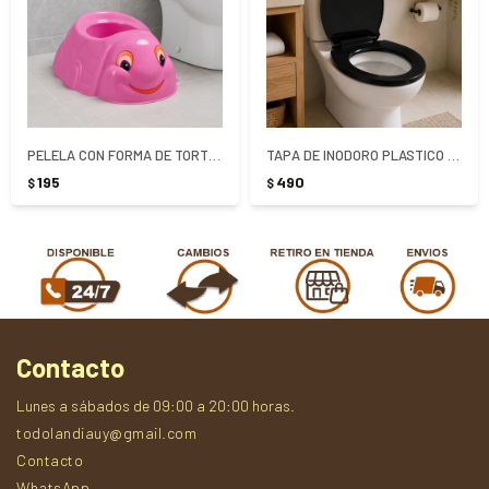
PELELA CON FORMA DE TORTUGA - COLOR ROSA
TAPA DE INODORO PLASTICO METASUL - NEGRO
195
490
$
$
Contacto
Lunes a sábados de 09:00 a 20:00 horas.
todolandiauy@gmail.com
Contacto
WhatsApp