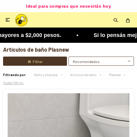
Ideal para compras que necesitás hoy

ayores a $2,000 pesos. • Si lo pensás mejor, lo p
Artículos de baño Plasnew
Recomendados
Filtrando por:
Baño y limpieza
Artículos de baño
Plasnew
Quitar filtros