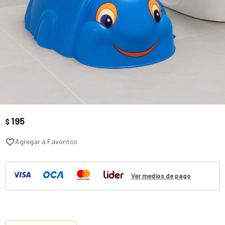
195
$
Ver medios de pago