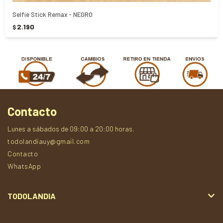
Selfie Stick Remax - NEGRO
2.190
$
Contacto
Lunes a sábados de 09:00 a 20:00 horas.
todolandiauy@gmail.com
Contacto
WhatsApp
TODOLANDIA