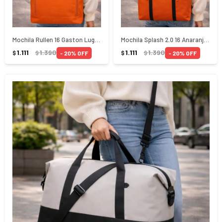
Mochila Rullen 16 Gaston Luga Anaranjada
Mochila Splash 2.0 16 Anaranjado Gaston Luga
1.111
1.390
1.111
1.390
20
20
$
$
$
$