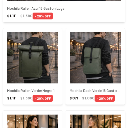
Mochila Rullen Azul 16 Gaston Luga
1.111
1.390
20
$
$
Mochila Rullen Verde/Negro 16 Gaston Luga
Mochila Dash Verde 16 Gaston Luga
1.111
1.390
871
1.090
20
20
$
$
$
$