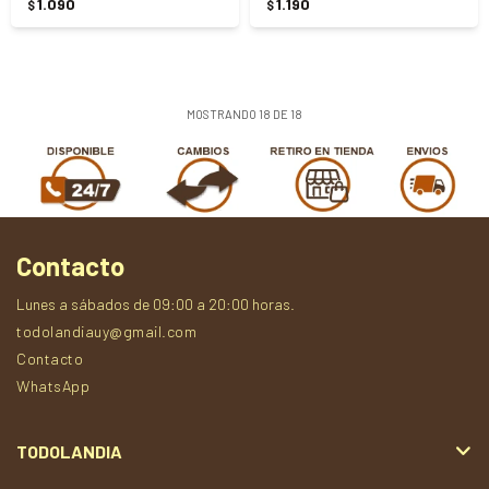
1.090
1.190
$
$
MOSTRANDO
18
DE
18
Contacto
Lunes a sábados de 09:00 a 20:00 horas.
todolandiauy@gmail.com
Contacto
WhatsApp
TODOLANDIA