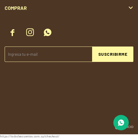
COMPRAR



SUSCRIBIRME
© Copyright 2026 / Todolandia
https://tododescuentos.com.uy/checkout/