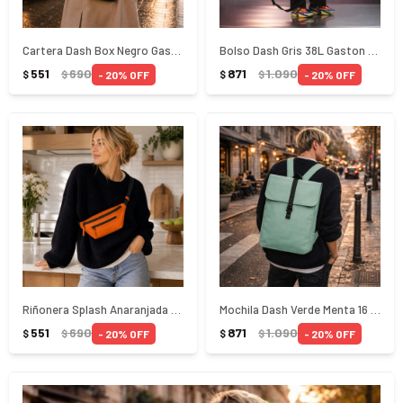
Cartera Dash Box Negro Gaston Luga
Bolso Dash Gris 38L Gaston Luga
551
690
871
1.090
20
20
$
$
$
$
Riñonera Splash Anaranjada 1,7 L Gaston Luga
Mochila Dash Verde Menta 16 Gaston Luga
551
690
871
1.090
20
20
$
$
$
$