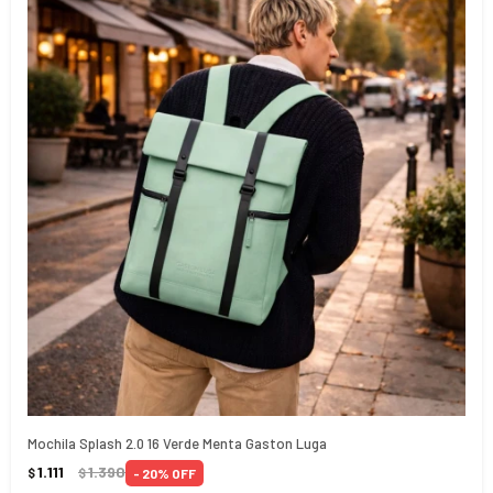
Mochila Splash 2.0 16 Verde Menta Gaston Luga
1.111
1.390
20
$
$