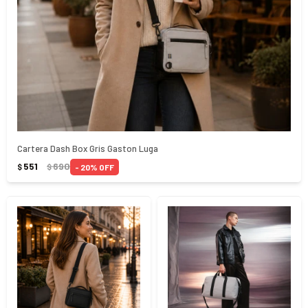
Cartera Dash Box Gris Gaston Luga
551
690
20
$
$