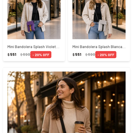
Mini Bandolera Splash Violeta Armilla Gaston Luga
Mini Bandolera Splash Blanca Gaston Luga
551
690
551
690
20
20
$
$
$
$