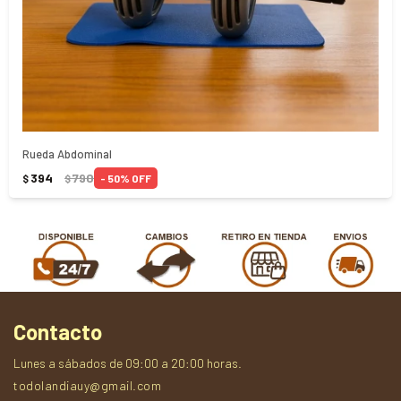
Rueda Abdominal
394
790
50
$
$
Contacto
Lunes a sábados de 09:00 a 20:00 horas.
todolandiauy@gmail.com