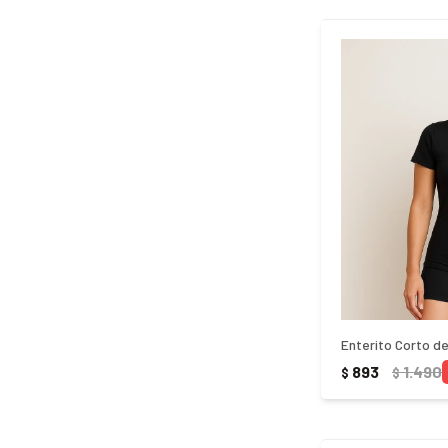
Enterito Corto d
893
1.490
$
$