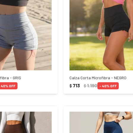
fibra - GRIS
Calza Corta Microfibra - NEGRO
713
1.190
$
$
40
40