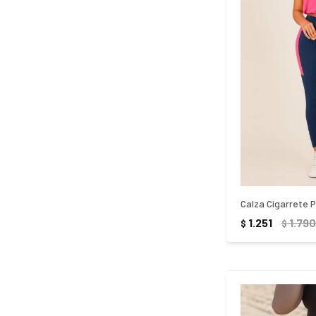
Calza Cigarrete 
1.251
1.790
$
$