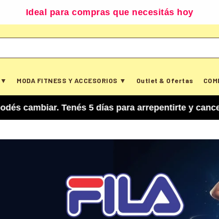
Ideal para compras que necesitás hoy
 ▼
MODA FITNESS Y ACCESORIOS ▼
Outlet & Ofertas
COM
nés 5 días para arrepentirte y cancelar tu compr