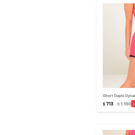
Short Duplo Dyna
713
1.190
$
$