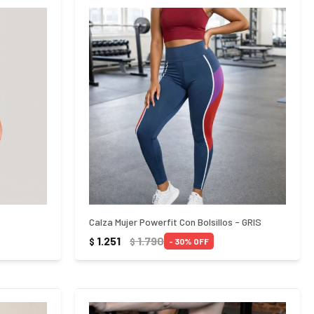
Calza Mujer Powerfit Con Bolsillos - GRIS
1.251
1.790
$
$
30