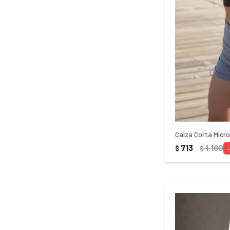
Calza Corta Micro
713
1.190
$
$