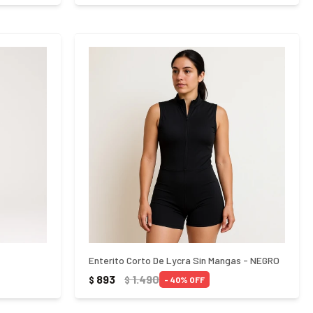
Enterito Corto De Lycra Sin Mangas - NEGRO
893
1.490
$
$
40