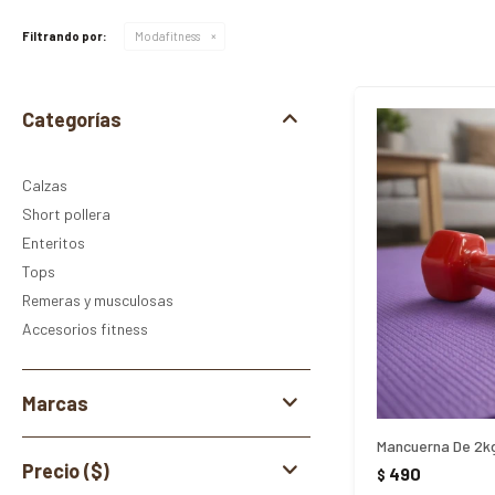
Filtrando por:
Modafitness
Categorías
Calzas
Short pollera
Enteritos
Tops
Remeras y musculosas
Accesorios fitness
Marcas
Mancuerna De 2kg
Precio
($)
490
$