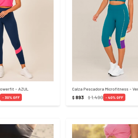
Powerfit - AZUL
Calza Pescadora Microfitness - Ve
893
1.490
$
$
30
40