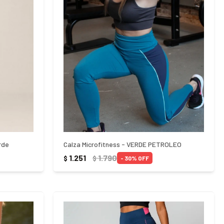
rde
Calza Microfitness - VERDE PETROLEO
1.251
1.790
$
$
30