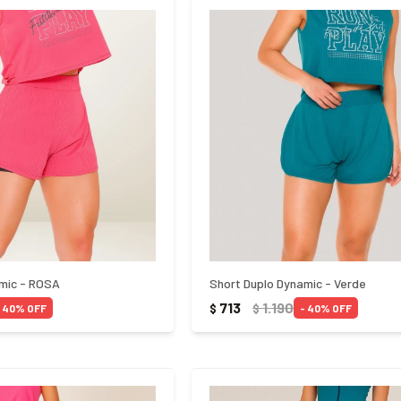
mic - ROSA
Short Duplo Dynamic - Verde
713
1.190
$
$
40
40