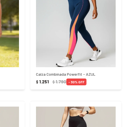
Calza Combinada Powerfit - AZUL
1.251
1.790
$
$
30