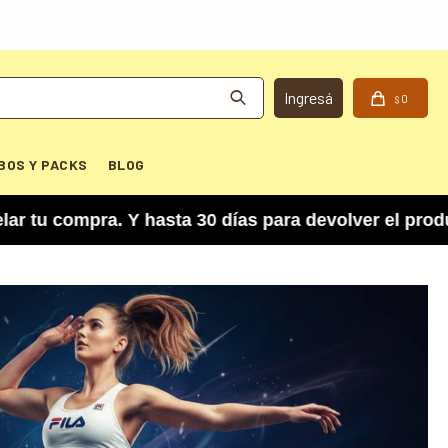
0
$
BOS Y PACKS
BLOG
a. Y hasta 30 días para devolver el producto si n