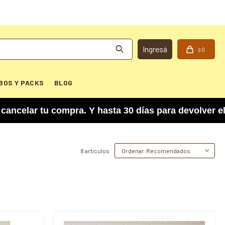
0
$
BOS Y PACKS
BLOG
lar tu compra. Y hasta 30 días para devolver el 
8 artículos
Recomendados