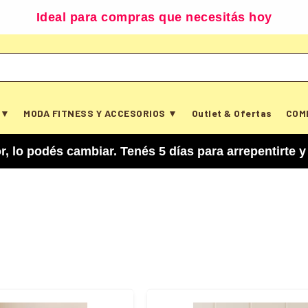
Ideal para compras que necesitás hoy
 ▼
MODA FITNESS Y ACCESORIOS ▼
Outlet & Ofertas
COM
s cambiar. Tenés 5 días para arrepentirte y cance