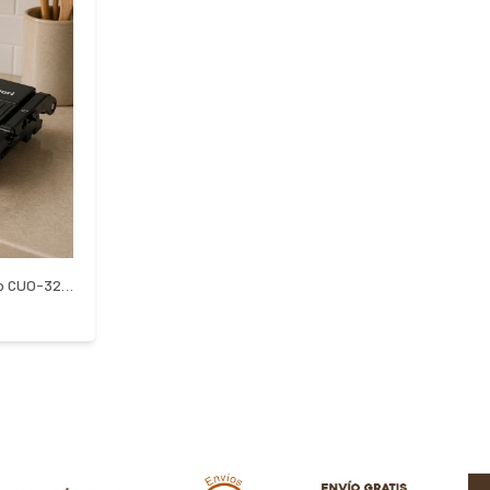
Grill Eléctrico De Prensa Cuori Draco CUO-3205N - NEGRO