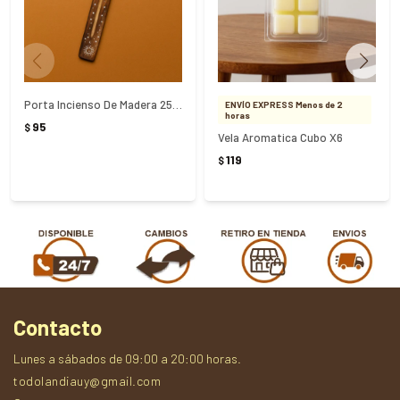
Porta Incienso De Madera 25Cm - MARRON
ENVÍO EXPRESS Menos de 2
horas
95
$
Vela Aromatica Cubo X6
119
$
Contacto
Lunes a sábados de 09:00 a 20:00 horas.
todolandiauy@gmail.com