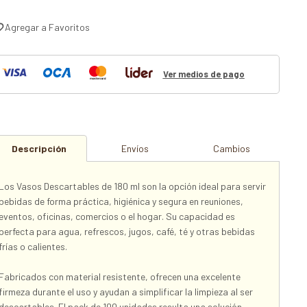
Ver medios de pago
Descripción
Envíos
Cambios
Los Vasos Descartables de 180 ml son la opción ideal para servir
bebidas de forma práctica, higiénica y segura en reuniones,
eventos, oficinas, comercios o el hogar. Su capacidad es
perfecta para agua, refrescos, jugos, café, té y otras bebidas
frías o calientes.
Fabricados con material resistente, ofrecen una excelente
firmeza durante el uso y ayudan a simplificar la limpieza al ser
descartables. El pack de 100 unidades resulta una solución