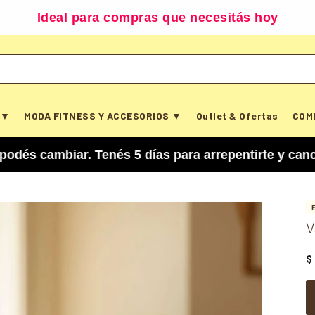
Ideal para compras que necesitás hoy
 ▼
MODA FITNESS Y ACCESORIOS ▼
Outlet & Ofertas
COM
iar. Tenés 5 días para arrepentirte y cancelar tu
V
$