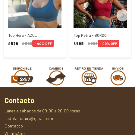
Top Hera - AZUL
Top Petra - BORDO
539
899
598
999
40
40
$
$
$
$
Contacto
Lunes a sábados de 09:00 a 20:00 horas.
todolandiauy@gmail.com
Contacto
WhatsApp