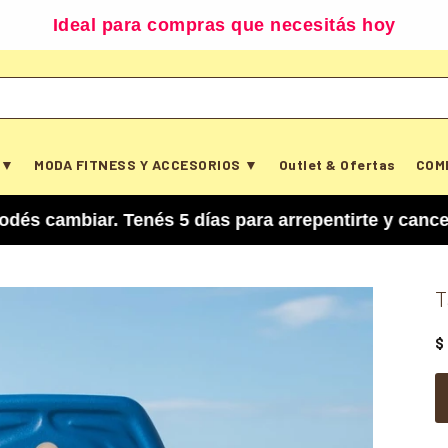
Ideal para compras que necesitás hoy
 ▼
MODA FITNESS Y ACCESORIOS ▼
Outlet & Ofertas
COM
ar. Tenés 5 días para arrepentirte y cancelar tu 
T
$