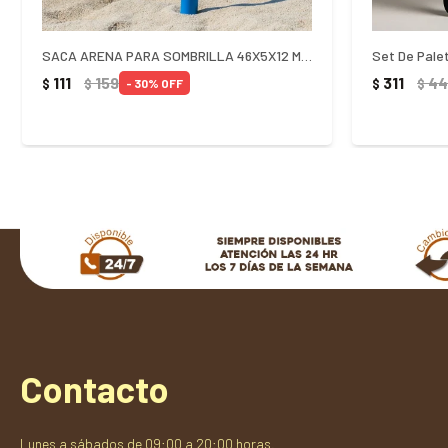
SACA ARENA PARA SOMBRILLA 46X5X12 MOR
111
159
311
44
$
$
$
$
30
Contacto
Lunes a sábados de 09:00 a 20:00 horas.