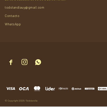
todolandiauy@gmail.com
Contacto
WhatsApp



© Copyright 2026 / Todolandia