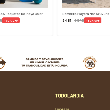
Set De Paletas/Raquetas De Playa Color Mor
Sombrilla Playera Mor Azul/Gris
5
451
645
$
$
30
30
TODOLANDIA
Empresa