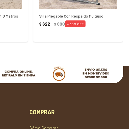
 1,8 Metros
Silla Plegable Con Respaldo Multiuso
622
890
$
$
30
COMPRAR
Cómo Comprar