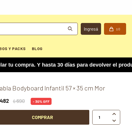
0
$
BOS Y PACKS
BLOG
compra. Y hasta 30 días para devolver el product
abla Bodyboard Infantil 57 × 35 cm Mor
482
690
$
30

COMPRAR
