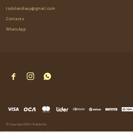
todolandiauy@gmail.com
Contacto
WhatsApp



© Copyright 2026 / Todolandia