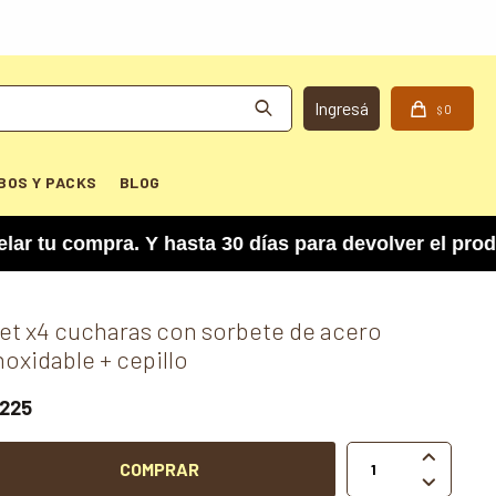
0
$
BOS Y PACKS
BLOG
 compra. Y hasta 30 días para devolver el produc
et x4 cucharas con sorbete de acero
noxidable + cepillo
225

COMPRAR
