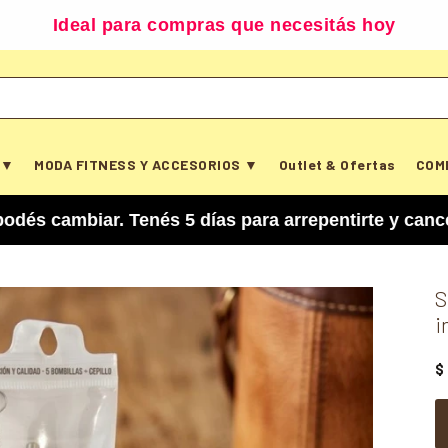
Ideal para compras que necesitás hoy
 ▼
MODA FITNESS Y ACCESORIOS ▼
Outlet & Ofertas
COM
iar. Tenés 5 días para arrepentirte y cancelar tu
S
i
$