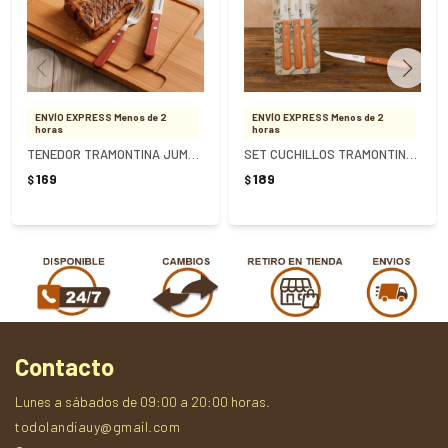
ENVÍO EXPRESS Menos de 2
ENVÍO EXPRESS Menos de 2
horas
horas
TENEDOR TRAMONTINA JUMBO POLYWOOD - MARRON
SET CUCHILLOS TRAMONTINA DYNAMIC X 3 UNIDADES
169
189
$
$
Contacto
Lunes a sábados de 09:00 a 20:00 horas.
todolandiauy@gmail.com