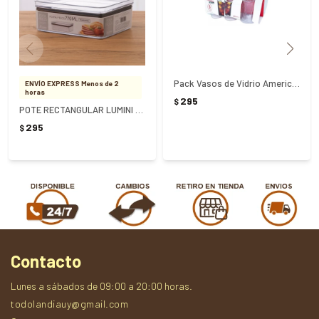
Pack Vasos de Vidrio Americano Jugo 300ml x 6 unidades
ENVÍO EXPRESS Menos de 2
horas
295
$
POTE RECTANGULAR LUMINI 770ML
295
$
Contacto
Lunes a sábados de 09:00 a 20:00 horas.
todolandiauy@gmail.com