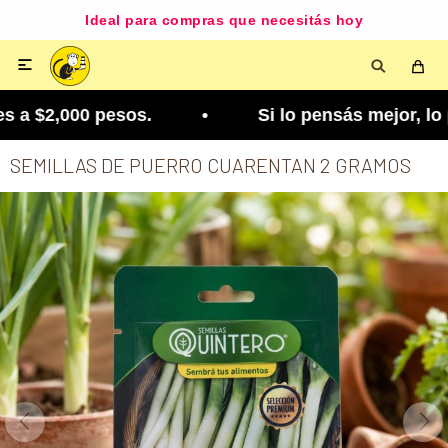
Ideal para compras que necesitás hoy

a $2,000 pesos. • Si lo pensás mejor, lo podés c
SEMILLAS DE PUERRO CUARENTAN 2 GRAMOS