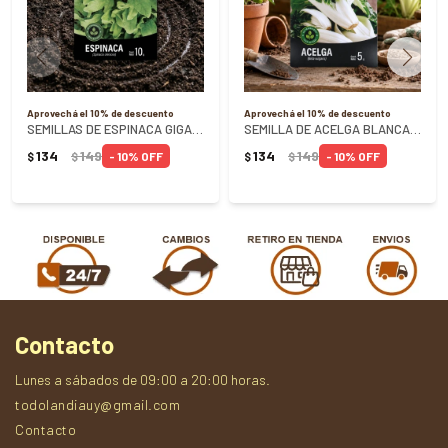
Aprovechá el 10% de descuento
Aprovechá el 10% de descuento
SEMILLAS DE ESPINACA GIGANTE DE INVIERNO 10G
SEMILLA DE ACELGA BLANCA DE LYON 5 GRAMOS
134
149
134
149
10
10
$
$
$
$
Contacto
Lunes a sábados de 09:00 a 20:00 horas.
todolandiauy@gmail.com
Contacto