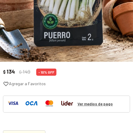
134
149
$
$
10
Ver medios de pago