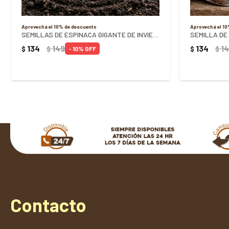
Aprovechá el 10% de descuento
Aprovechá el 1
SEMILLAS DE ESPINACA GIGANTE DE INVIERNO 10G
134
149
134
1
$
$
$
$
10
Contacto