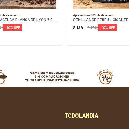
0% de descuento
Aprovechá el 10% de descuento
SEMILLA DE ACELGA BLANCA DE LYON 5 GRAMOS
49
134
149
$
$
10
10
TODOLANDIA