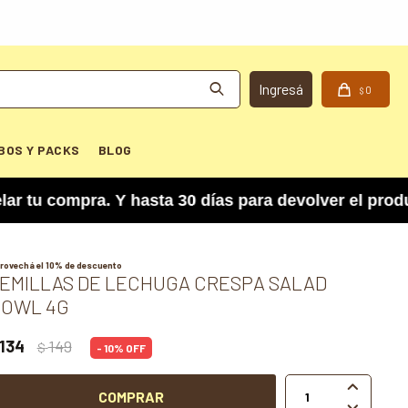
0
$
BOS Y PACKS
BLOG
compra. Y hasta 30 días para devolver el product
rovechá el 10% de descuento
EMILLAS DE LECHUGA CRESPA SALAD
OWL 4G
134
149
$
10

COMPRAR
