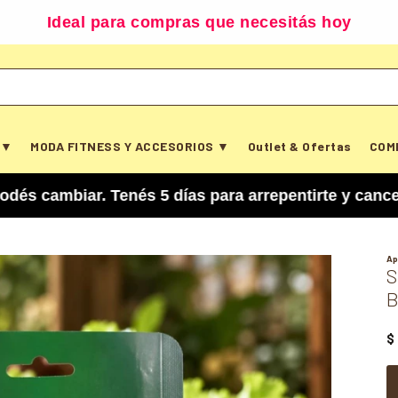
Ideal para compras que necesitás hoy
 ▼
MODA FITNESS Y ACCESORIOS ▼
Outlet & Ofertas
COM
r. Tenés 5 días para arrepentirte y cancelar tu 
Ap
S
B
$