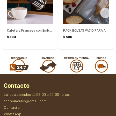
Cafetera Francesa con Embolo 600ml
PACK BOLSAS VACIO PARA ALIMENTOS PARAMOUNT X 5 UNIDADES
490
490
$
$
Contacto
Lunes a sábados de 09:00 a 20:00 horas.
todolandiauy@gmail.com
Contacto
WhatsApp