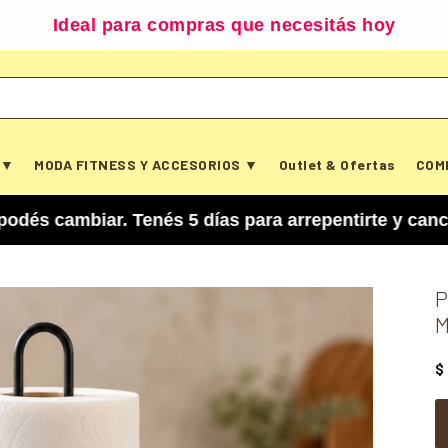
Ideal para compras que necesitás hoy
 ▼
MODA FITNESS Y ACCESORIOS ▼
Outlet & Ofertas
COM
iar. Tenés 5 días para arrepentirte y cancelar tu
P
M
$