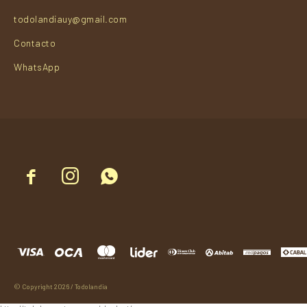
todolandiauy@gmail.com
Contacto
WhatsApp



© Copyright 2026 / Todolandia